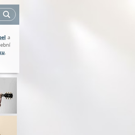
pel
a
ební
ku
.