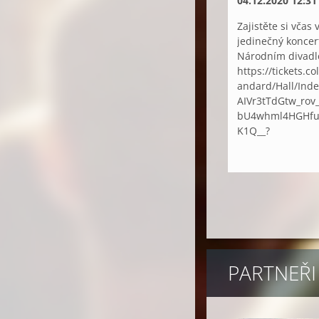
04.12.2020 12:31
Zajistěte si včas
jedinečný koncer
Národním divadl
https://tickets.
andard/Hall/Ind
AIVr3tTdGtw_rov
bU4whml4HGHf
K1Q__?
PARTNEŘI