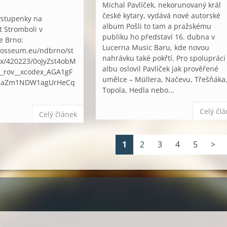
Michal Pavlíček, nekorunovaný král
české kytary, vydává nové autorské
 vstupenky na
album Pošli to tam a pražskému
t Stromboli v
publiku ho představí 16. dubna v
e Brno:
Lucerna Music Baru, kde novou
colosseum.eu/ndbrno/st
nahrávku také pokřtí. Pro spolupráci
ex/420223/0oJyZst4obM
albu oslovil Pavlíček jak prověřené
__rov__xcodex_AGA1gF
umělce – Müllera, Načevu, Třešňáka
uaZm1NDW1agUrHeCq
Topola, Hedla nebo...
Celý čl
Celý článek
1
2
3
4
5
>