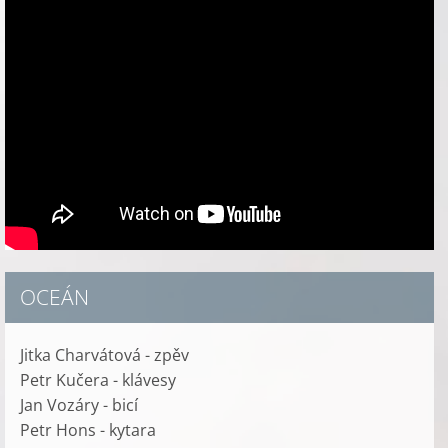
OCEÁN
Jitka Charvátová - zpěv
Petr Kučera - klávesy
Jan Vozáry - bicí
Petr Hons - kytara