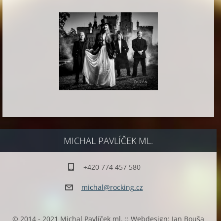
MICHAL PAVLÍČEK ML.
+420 774 457 580
michal@r
ocking.c
z
© 2014 - 2021 Michal Pavlíček ml. :: Webdesign: Jan Bouša