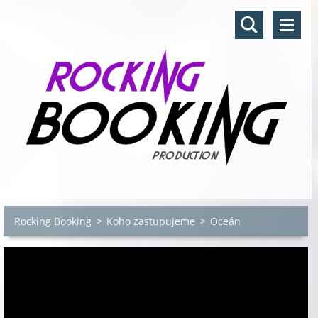
Rocking Booking
>
Koho zastupujeme
>
Oceán