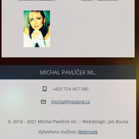
MICHAL PAVLÍČEK ML.
+420 774 457 580
michal@r
ocking.c
z
© 2014 - 2021 Michal Pavlíček ml. :: Webdesign: Jan Bouša
Vytvořeno službou
Webnode