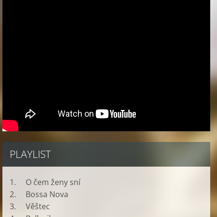
PLAYLIST
1. O čem ženy sní
2. Bossa Nova
3. Věštec