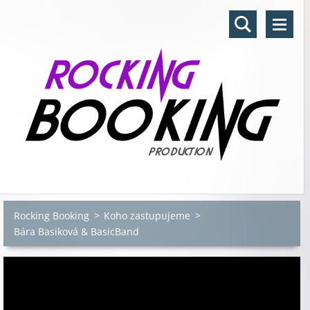
Rocking Booking
>
Koho zastupujeme
>
Bára Basiková & BasicBand