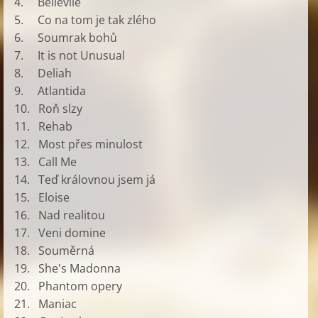
4. Bellevile
5. Co na tom je tak zlého
6. Soumrak bohů
7. It is not Unusual
8. Deliah
9. Atlantida
10. Roň slzy
11. Rehab
12. Most přes minulost
13. Call Me
14. Teď královnou jsem já
15. Eloise
16. Nad realitou
17. Veni domine
18. Souměrná
19. She's Madonna
20. Phantom opery
21. Maniac