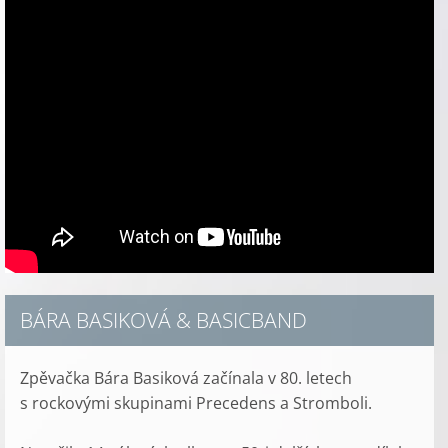
BÁRA BASIKOVÁ & BASICBAND
Zpěvačka Bára Basiková začínala v 80. letech
s rockovými skupinami Precedens a Stromboli.