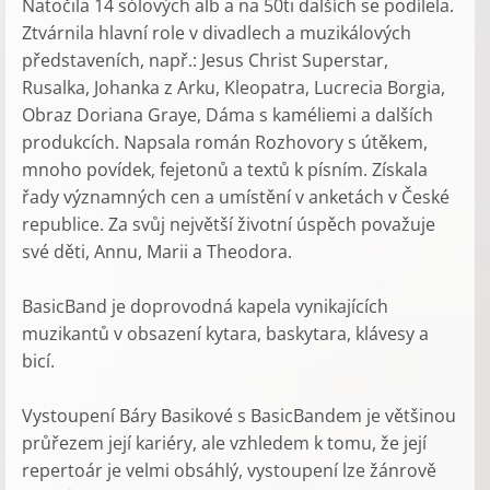
Natočila 14 sólových alb a na 50ti dalších se podílela.
Ztvárnila hlavní role v divadlech a muzikálových
představeních, např.: Jesus Christ Superstar,
Rusalka, Johanka z Arku, Kleopatra, Lucrecia Borgia,
Obraz Doriana Graye, Dáma s kaméliemi a dalších
produkcích. Napsala román Rozhovory s útěkem,
mnoho povídek, fejetonů a textů k písním. Získala
řady významných cen a umístění v anketách v České
republice. Za svůj největší životní úspěch považuje
své děti, Annu, Marii a Theodora.
BasicBand je doprovodná kapela vynikajících
muzikantů v obsazení kytara, baskytara, klávesy a
bicí.
Vystoupení Báry Basikové s BasicBandem je většinou
průřezem její kariéry, ale vzhledem k tomu, že její
repertoár je velmi obsáhlý, vystoupení lze žánrově