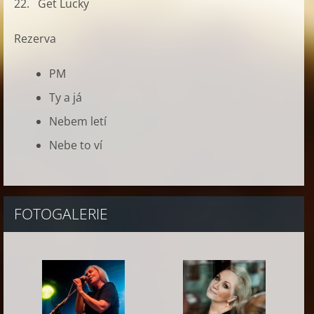
22. Get Lucky
Rezerva
PM
Ty a já
Nebem letí
Nebe to ví
FOTOGALERIE