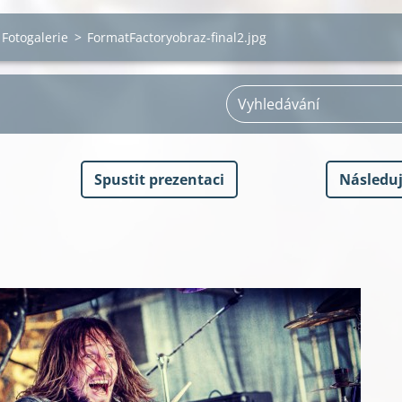
Fotogalerie
>
FormatFactoryobraz-final2.jpg
Spustit prezentaci
Následuj