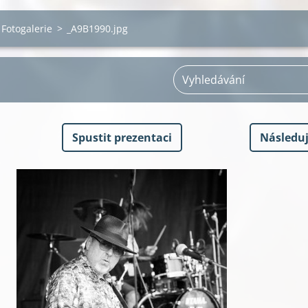
Fotogalerie
>
_A9B1990.jpg
Spustit prezentaci
Následuj