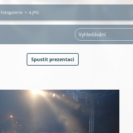
Fotogalerie
>
4.JPG
Spustit prezentaci