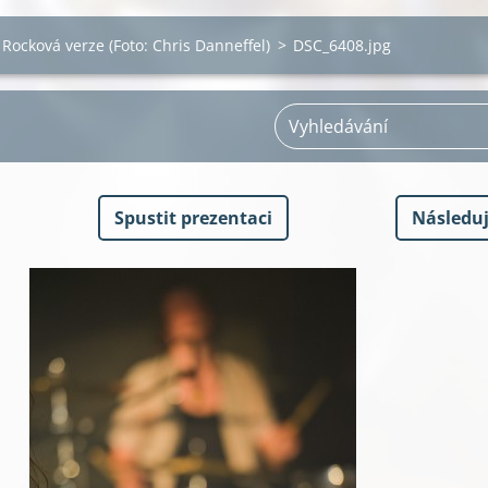
Rocková verze (Foto: Chris Danneffel)
>
DSC_6408.jpg
Spustit prezentaci
Následuj